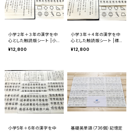
小学２年＋３年の漢字を中
小学３年＋４年の漢字を中
心とした触読版シート |小
心とした触読版シート |標
学生版（利用後）の継続教材
準版（利用後）の継続教材
¥12,800
¥12,800
小学5年＋6年の漢字を中
基礎英単語（736個）記憶定