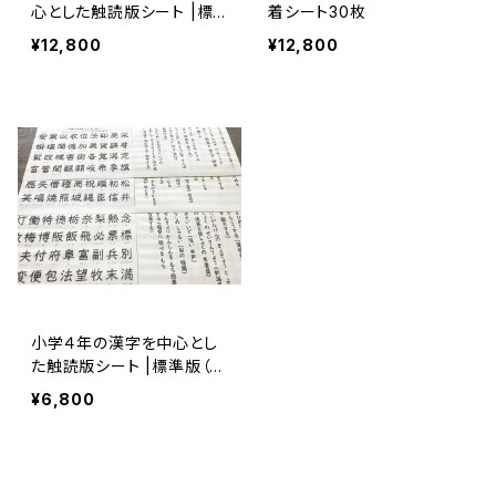
心とした触読版シート |標
着シート30枚
準版（利用後）の継続教材
¥12,800
¥12,800
小学４年の漢字を中心とし
た触読版シート |標準版（利
用後）の継続教材
¥6,800