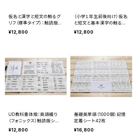
仮名と漢字と短文の触るグ
（小学１年生前後向け）仮名
リフ（標準タイプ）：触読版2
と短文と基本漢字の触るグ
2枚＋説明書＋評価用紙セ
リフ：触読版22枚＋説明書
¥12,800
¥12,800
ット
＋評価用紙セット
UD教科書体版：英語綴り
基礎英単語（1000個）記憶
（フォニックス）触読版シー
定着シート42枚
ト
¥12,800
¥16,800